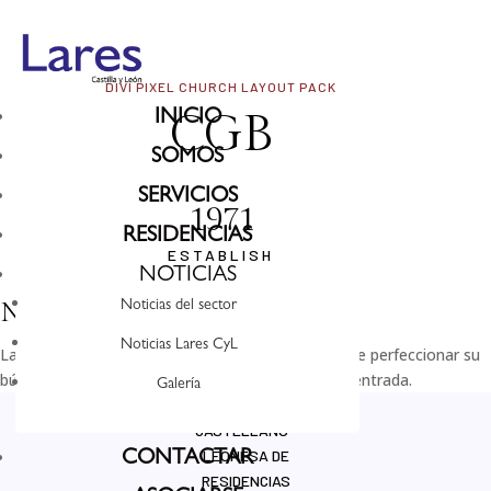
DIVI PIXEL CHURCH LAYOUT PACK
CGB
INICIO
SOMOS
SERVICIOS
1971
RESIDENCIAS
ESTABLISH
NOTICIAS
No se encontraron resultados
Noticias del sector
Noticias Lares CyL
La página solicitada no pudo encontrarse. Trate de perfeccionar su
búsqueda o utilice la navegación para localizar la entrada.
Galería
ASOCIACIÓN
CASTELLANO-
LEONESA DE
CONTACTAR
RESIDENCIAS