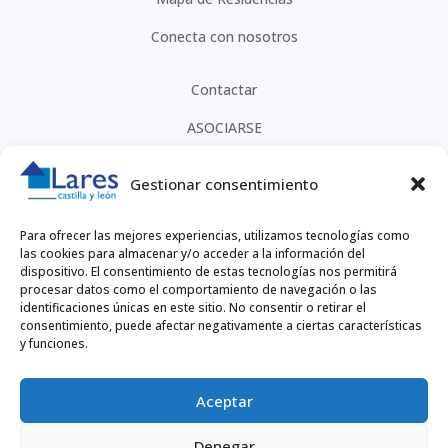
Conecta con nosotros
Contactar
ASOCIARSE
Canal de información
Gestionar consentimiento
CONTACTO
Para ofrecer las mejores experiencias, utilizamos tecnologías como
las cookies para almacenar y/o acceder a la información del
918 60 10 51
dispositivo. El consentimiento de estas tecnologías nos permitirá
procesar datos como el comportamiento de navegación o las
larescyl@larescyl.org
identificaciones únicas en este sitio. No consentir o retirar el
consentimiento, puede afectar negativamente a ciertas características
FACEBOOK
y funciones.
Legal
Aceptar
POLÍTICA DE PRIVACIDAD
Denegar