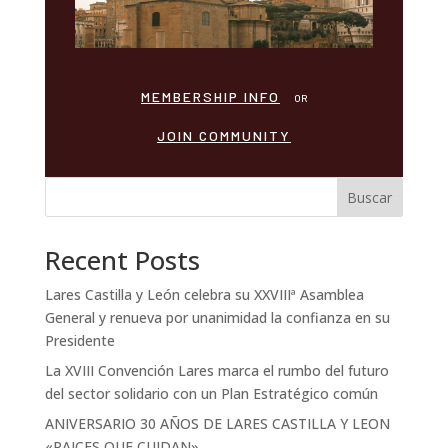
MEMBERSHIP INFO
OR
JOIN COMMUNITY
Buscar
Recent Posts
Lares Castilla y León celebra su XXVIIIª Asamblea
General y renueva por unanimidad la confianza en su
Presidente
La XVIII Convención Lares marca el rumbo del futuro
del sector solidario con un Plan Estratégico común
ANIVERSARIO 30 AÑOS DE LARES CASTILLA Y LEON
NOTICIAS DEL SECTOR
«RAICES QUE CUIDAN»