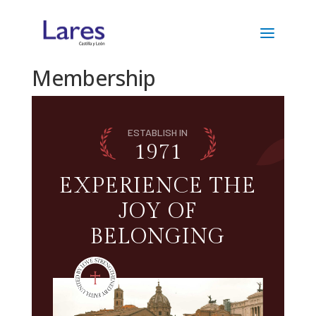
Membership
1971
EXPERIENCE THE
JOY OF
BELONGING