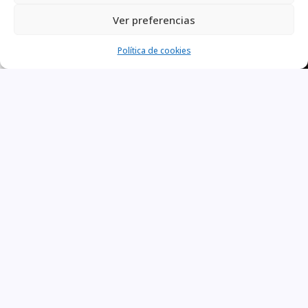
Ver preferencias
Política de cookies
Buscar
Recent Posts
Lares Castilla y León celebra su XXVIIIª Asamblea
General y renueva por unanimidad la confianza en su
Presidente
La XVIII Convención Lares marca el rumbo del futuro