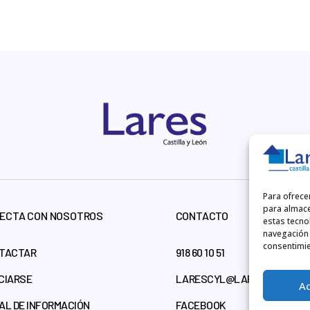
Para ofrece
para almace
ECTA CON NOSOTROS
CONTACTO
estas tecno
navegación o
consentimie
TACTAR
918 60 10 51
CIARSE
LARESCYL@LARESCYL.ORG
A
AL DE INFORMACIÓN
FACEBOOK