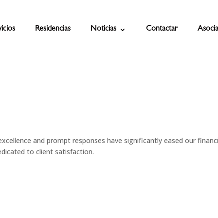
icios
Residencias
Noticias
Contactar
Asocia
cellence and prompt responses have significantly eased our financi
icated to client satisfaction.