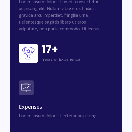
Lorem ipsum dolor sit amet, consectetur
adipiscing elit. Nullam vitae eros finibus,
gravida arcu imperdiet, fringilla urna.
Pellentesque sagittis libero ut eros
vulputate, non porta commodo. Ut lectus.
17+
Years of Experience
Expenses
Lorem ipsum dolor sit ectetur adipiscing