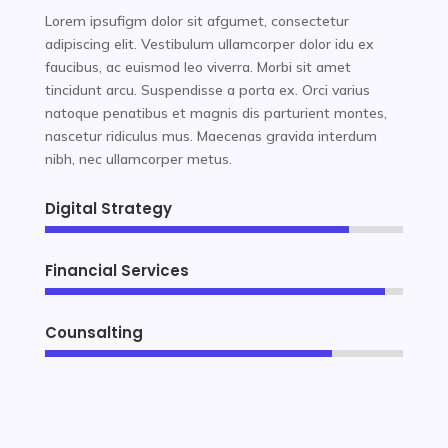
Lorem ipsufigm dolor sit afgumet, consectetur
adipiscing elit. Vestibulum ullamcorper dolor idu ex
faucibus, ac euismod leo viverra. Morbi sit amet
tincidunt arcu. Suspendisse a porta ex. Orci varius
natoque penatibus et magnis dis parturient montes,
nascetur ridiculus mus. Maecenas gravida interdum
nibh, nec ullamcorper metus.
Digital Strategy
85%
85%
Financial Services
95%
95%
Counsalting
80%
80%